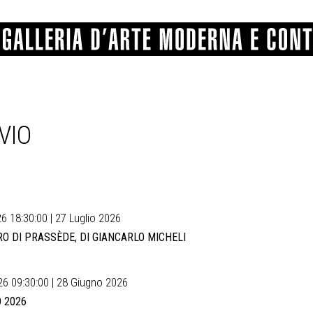
VIO
GRAFICA
COMUNALE
ANGELONI
PITTURA
BERTI
BONETTI
SCULTURA
CATARSINI
LEVY
STAMPA
LUCARELLI
LUPORINI
ALTRO
MARTINI
MASCHIE
MATRICI XILOGRAFICHE
MICHETTI
PARISI
FOTOGRAFIA
PIERACCINI
PREMIO V
6 18:30:00 | 27 Luglio 2026
SPOLTI
VARRAUD 
O DI PRASSÈDE, DI GIANCARLO MICHELI
PROVENIENZE VARIE
6 09:30:00 | 28 Giugno 2026
 2026