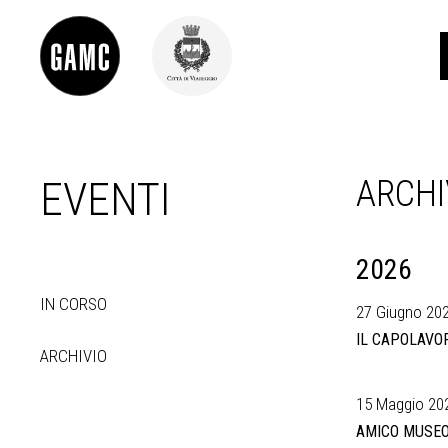
EVENTI
ARCHI
INFO
CONTATTI
DIDATTICA
SHOP
2026
LE COLLEZIONI
IN CORSO
GLI AUTORI
27 Giugno 202
LORENZO VIANI
IL CAPOLAVOR
ARCHIVIO
MOSTRE
EVENTI
15 Maggio 202
AMICO MUSEO
PALAZZO DELLE MUSE