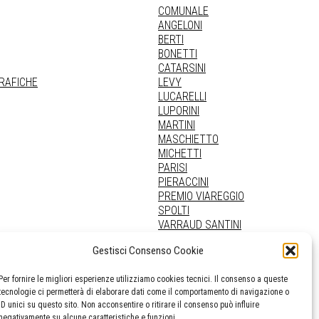
COMUNALE
ANGELONI
BERTI
BONETTI
CATARSINI
GRAFICHE
LEVY
LUCARELLI
LUPORINI
MARTINI
MASCHIETTO
MICHETTI
PARISI
PIERACCINI
PREMIO VIAREGGIO
SPOLTI
VARRAUD SANTINI
PROVENIENZE VARIE
Gestisci Consenso Cookie
Per fornire le migliori esperienze utilizziamo cookies tecnici. Il consenso a queste
tecnologie ci permetterà di elaborare dati come il comportamento di navigazione o
ID unici su questo sito. Non acconsentire o ritirare il consenso può influire
negativamente su alcune caratteristiche e funzioni.