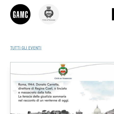
TUTTI GLI EVENTI
INFO
CONTATTI
DIDATTICA
SHOP
LE COLLEZIONI
GLI AUTORI
LORENZO VIANI
MOSTRE
EVENTI
PALAZZO DELLE MUSE