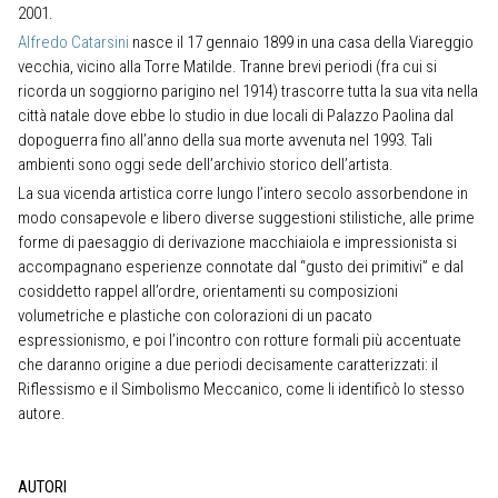
2001.
Alfredo Catarsini
nasce il 17 gennaio 1899 in una casa della Viareggio
vecchia, vicino alla Torre Matilde. Tranne brevi periodi (fra cui si
ricorda un soggiorno parigino nel 1914) trascorre tutta la sua vita nella
città natale dove ebbe lo studio in due locali di Palazzo Paolina dal
dopoguerra fino all’anno della sua morte avvenuta nel 1993. Tali
ambienti sono oggi sede dell’archivio storico dell’artista.
La sua vicenda artistica corre lungo l’intero secolo assorbendone in
modo consapevole e libero diverse suggestioni stilistiche, alle prime
forme di paesaggio di derivazione macchiaiola e impressionista si
accompagnano esperienze connotate dal “gusto dei primitivi” e dal
cosiddetto rappel all’ordre, orientamenti su composizioni
volumetriche e plastiche con colorazioni di un pacato
espressionismo, e poi l’incontro con rotture formali più accentuate
che daranno origine a due periodi decisamente caratterizzati: il
Riflessismo e il Simbolismo Meccanico, come li identificò lo stesso
autore.
AUTORI