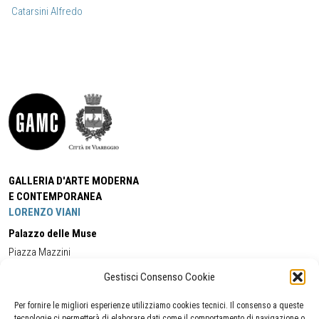
Catarsini Alfredo
GALLERIA D'ARTE MODERNA
E CONTEMPORANEA
LORENZO VIANI
Palazzo delle Muse
Piazza Mazzini
55049 - Viareggio
Gestisci Consenso Cookie
Tel:
+39 0584 581118
Cell:
+39 338 5714978
(orario apertura Galleria)
Tel:
+39 0584 944580
(orario 09.00/13.00)
Per fornire le migliori esperienze utilizziamo cookies tecnici. Il consenso a queste
Email:
gamc@comune.viareggio.lu.it
tecnologie ci permetterà di elaborare dati come il comportamento di navigazione o