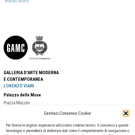
Martini Arturo
GALLERIA D'ARTE MODERNA
E CONTEMPORANEA
LORENZO VIANI
Palazzo delle Muse
Piazza Mazzini
55049 - Viareggio
Gestisci Consenso Cookie
Tel:
+39 0584 581118
Cell:
+39 338 5714978
(orario apertura Galleria)
Tel:
+39 0584 944580
(orario 09.00/13.00)
Per fornire le migliori esperienze utilizziamo cookies tecnici. Il consenso a queste
Email:
gamc@comune.viareggio.lu.it
tecnologie ci permetterà di elaborare dati come il comportamento di navigazione o