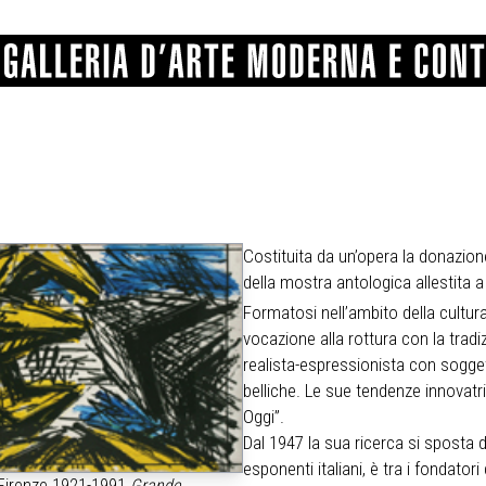
GRAFICA
COMUNALE
ANGELONI
PITTURA
BERTI
BONETTI
SCULTURA
CATARSINI
LEVY
Costituita da un’opera la donazione
STAMPA
LUCARELLI
LUPORINI
della mostra antologica allestita a
ALTRO
MARTINI
MASCHIE
MATRICI XILOGRAFICHE
Formatosi nell’ambito della cultura
MICHETTI
PARISI
FOTOGRAFIA
PIERACCINI
PREMIO V
vocazione alla rottura con la tradi
SPOLTI
VARRAUD 
realista-espressionista con sogget
PROVENIENZE VARIE
belliche. Le sue tendenze innovatr
Oggi”.
Dal 1947 la sua ricerca si sposta d
esponenti italiani, è tra i fondato
 Firenze 1921-1991
Grande