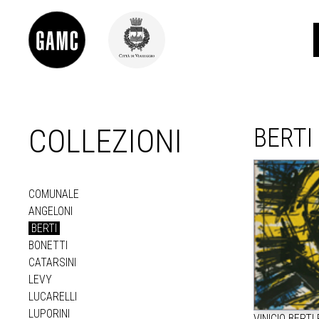
COLLEZIONI
BERTI
INFO
CONTATTI
DIDATTICA
SHOP
COMUNALE
LE COLLEZIONI
ANGELONI
GLI AUTORI
BERTI
LORENZO VIANI
BONETTI
MOSTRE
CATARSINI
EVENTI
LEVY
LUCARELLI
LUPORINI
PALAZZO DELLE MUSE
VINICIO BERTI