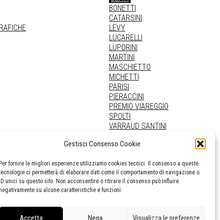
BONETTI
CATARSINI
GRAFICHE
LEVY
LUCARELLI
LUPORINI
MARTINI
MASCHIETTO
MICHETTI
PARISI
PIERACCINI
PREMIO VIAREGGIO
SPOLTI
VARRAUD SANTINI
PROVENIENZE VARIE
Gestisci Consenso Cookie
Per fornire le migliori esperienze utilizziamo cookies tecnici. Il consenso a queste
tecnologie ci permetterà di elaborare dati come il comportamento di navigazione o
ID unici su questo sito. Non acconsentire o ritirare il consenso può influire
negativamente su alcune caratteristiche e funzioni.
Accetta
Nega
Visualizza le preferenze