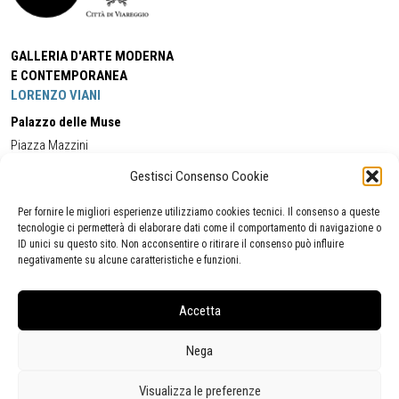
GALLERIA D'ARTE MODERNA
E CONTEMPORANEA
LORENZO VIANI
Palazzo delle Muse
Piazza Mazzini
55049 - Viareggio
Gestisci Consenso Cookie
Tel:
+39 0584 581118
Cell:
+39 338 5714978
(orario apertura Galleria)
Tel:
+39 0584 944580
(orario 09.00/13.00)
Per fornire le migliori esperienze utilizziamo cookies tecnici. Il consenso a queste
Email:
gamc@comune.viareggio.lu.it
tecnologie ci permetterà di elaborare dati come il comportamento di navigazione o
ID unici su questo sito. Non acconsentire o ritirare il consenso può influire
negativamente su alcune caratteristiche e funzioni.
Dichiarazione di accessibilità
Segnalazione di inaccessibilità
Accetta
Politica della privacy
Statistiche
Nega
Visualizza le preferenze