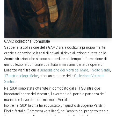
GAMC collezione: Comunale
Sebbene la collezione della GAMC si sia costituita principalmente
grazie a donazioni e lasciti di privati, si deve all’azione diretta delle
Amministrazioni che si sono succedute nel tempo la formazione di
una collezione comunale costituita in massima parte da opere di
Lorenzo Viani fra cui la
Benedizione dei Morti del Mare
, il
Volto Santo
,
17 matrici xilografiche
, cinquanta opere della
Collezione Varraud
Santini
.
Nel 2004 sono state ottenute in comodato dalle FFSS altre due
importanti opere del Maestro, Lavoratori del porto e partenza del
marinaio e Lavoratori del marmo in Versilia.
Inoltre nel 2004 la città ha acquistato un quadro di Eugenio Pardini,
Fiori e farfalle (Primavera versiliana), nell’ambito del progetto teso a