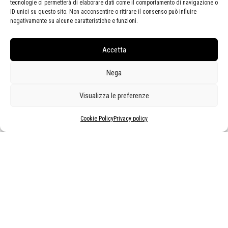
tecnologie ci permetterà di elaborare dati come il comportamento di navigazione o
ID unici su questo sito. Non acconsentire o ritirare il consenso può influire
negativamente su alcune caratteristiche e funzioni.
Accetta
Nega
Visualizza le preferenze
Cookie Policy
Privacy policy
Santoro Mario
Angeloni Alfredo
Senza titolo
Alfredo Angeloni