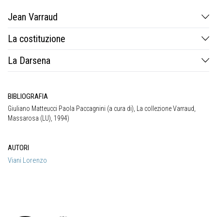
Jean Varraud
Jean Varraud (1873 -1926)
La costituzione
La Darsena
BIBLIOGRAFIA
Giuliano Matteucci Paola Paccagnini (a cura di), La collezione Varraud,
Massarosa (LU), 1994)
AUTORI
Viani Lorenzo
Lorenzo Viani, Benedizione dei morti del mare, 1914-1916
Olio su
tela, cm.192×394
Firmato e datato in basso a destra
Acquistato
nel 1925 dal Comune di Viareggio per lire 12.000
Premiato alla
Biennale di Venezia del 1922