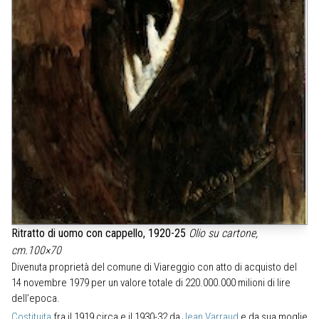
Ritratto di uomo con cappello, 1920-25
Olio su cartone,
cm.100×70
Divenuta proprietà del comune di Viareggio con atto di acquisto del
14 novembre 1979 per un valore totale di 220.000.000 milioni di lire
dell’epoca.
Costituita
fra il 1919 circa e il 1930-32 da
Jean Varraud
e da sua moglie