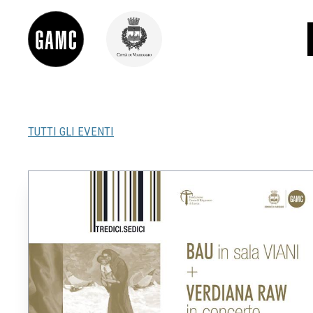
TUTTI GLI EVENTI
INFO
CONTATTI
DIDATTICA
SHOP
LE COLLEZIONI
GLI AUTORI
LORENZO VIANI
MOSTRE
EVENTI
PALAZZO DELLE MUSE