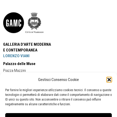
GALLERIA D'ARTE MODERNA
E CONTEMPORANEA
LORENZO VIANI
Palazzo delle Muse
Piazza Mazzini
55049 - Viareggio
Gestisci Consenso Cookie
Tel:
+39 0584 581118
Cell:
+39 338 5714978
(orario apertura Galleria)
Tel:
+39 0584 944580
(orario 09.00/13.00)
Per fornire le migliori esperienze utilizziamo cookies tecnici. Il consenso a queste
Email:
gamc@comune.viareggio.lu.it
tecnologie ci permetterà di elaborare dati come il comportamento di navigazione o
ID unici su questo sito. Non acconsentire o ritirare il consenso può influire
negativamente su alcune caratteristiche e funzioni.
Dichiarazione di accessibilità
Segnalazione di inaccessibilità