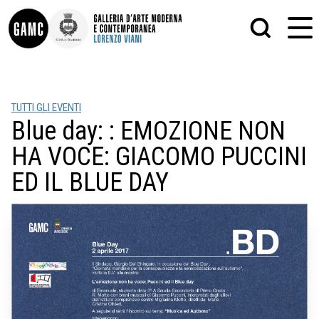
INFO
GRAFICA
TUTTI GLI EVENTI
CONTATTI
PITTURA
Blue day: : EMOZIONE NON
DIDATTICA
SCULTURA
SHOP
STAMPA
HA VOCE: GIACOMO PUCCINI
ALTRO
LE COLLEZIONI
MATRICI XILOGRAFICHE
ED IL BLUE DAY
GLI AUTORI
FOTOGRAFIA
LORENZO VIANI
MOSTRE
EVENTI
PALAZZO DELLE MUSE