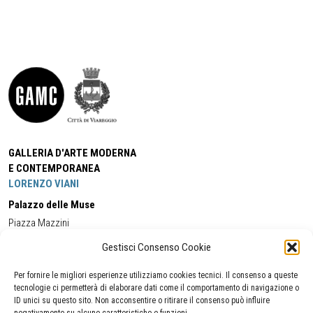
GALLERIA D'ARTE MODERNA
E CONTEMPORANEA
LORENZO VIANI
Palazzo delle Muse
Piazza Mazzini
55049 - Viareggio
Gestisci Consenso Cookie
Tel:
+39 0584 581118
Cell:
+39 338 5714978
(orario apertura Galleria)
Tel:
+39 0584 944580
(orario 09.00/13.00)
Per fornire le migliori esperienze utilizziamo cookies tecnici. Il consenso a queste
Email:
gamc@comune.viareggio.lu.it
tecnologie ci permetterà di elaborare dati come il comportamento di navigazione o
ID unici su questo sito. Non acconsentire o ritirare il consenso può influire