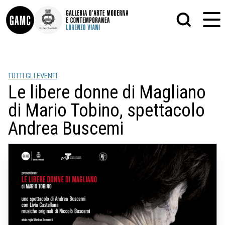
INFO
GRAFICA
TUTTI GLI EVENTI
CONTATTI
PITTURA
Le libere donne di Magliano
DIDATTICA
SCULTURA
SHOP
STAMPA
di Mario Tobino, spettacolo
ALTRO
LE COLLEZIONI
MATRICI XILOGRAFICHE
Andrea Buscemi
GLI AUTORI
FOTOGRAFIA
LORENZO VIANI
MOSTRE
EVENTI
PALAZZO DELLE MUSE