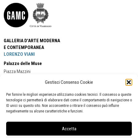
GALLERIA D'ARTE MODERNA
E CONTEMPORANEA
LORENZO VIANI
Palazzo delle Muse
Piazza Mazzini
55049 - Viareggio
Gestisci Consenso Cookie
Tel:
+39 0584 581118
Cell:
+39 338 5714978
(orario apertura Galleria)
Tel:
+39 0584 944580
(orario 09.00/13.00)
Per fornire le migliori esperienze utilizziamo cookies tecnici. Il consenso a queste
Email:
gamc@comune.viareggio.lu.it
tecnologie ci permetterà di elaborare dati come il comportamento di navigazione o
ID unici su questo sito. Non acconsentire o ritirare il consenso può influire
negativamente su alcune caratteristiche e funzioni.
Dichiarazione di accessibilità
Segnalazione di inaccessibilità
Accetta
Politica della privacy