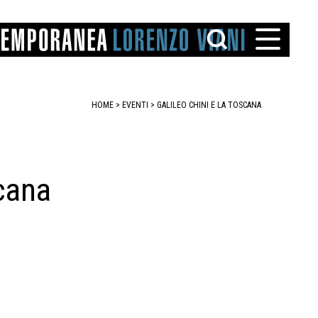
HOME
>
EVENTI
>
GALILEO CHINI E LA TOSCANA
scana
TTO
IAREGGIO
SANTINI