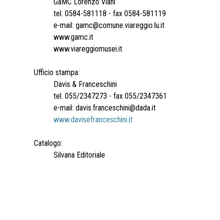
GaMC Lorenzo Viani
tel. 0584-581118 - fax 0584-581119
e-mail: gamc@comune.viareggio.lu.it
www.gamc.it
www.viareggiomusei.it
Ufficio stampa:
Davis & Franceschini
tel. 055/2347273 - fax 055/2347361
e-mail: davis.franceschini@dada.it
www.davisefranceschini.it
Catalogo:
Silvana Editoriale