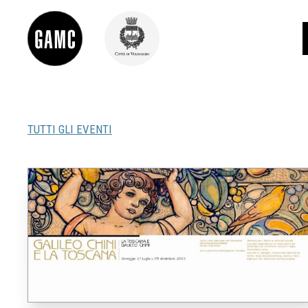
TUTTI GLI EVENTI
INFO
CONTATTI
DIDATTICA
SHOP
LE COLLEZIONI
GLI AUTORI
LORENZO VIANI
MOSTRE
EVENTI
PALAZZO DELLE MUSE