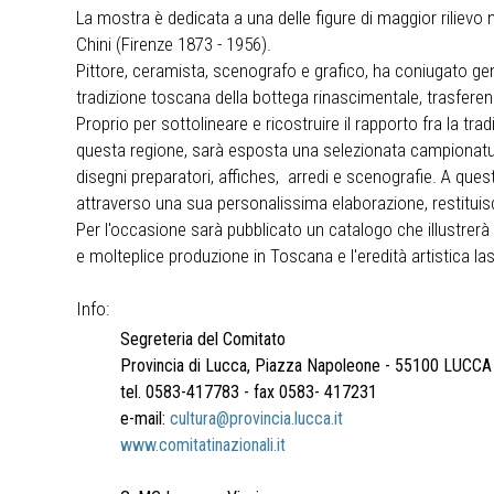
La mostra è dedicata a una delle figure di maggior rilievo 
Chini (Firenze 1873 - 1956).
Pittore, ceramista, scenografo e grafico, ha coniugato geni
tradizione toscana della bottega rinascimentale, trasfere
Proprio per sottolineare e ricostruire il rapporto fra la tra
questa regione, sarà esposta una selezionata campionatura d
disegni preparatori, affiches, arredi e scenografie. A quest
attraverso una sua personalissima elaborazione, restituisc
Per l'occasione sarà pubblicato un catalogo che illustrerà 
e molteplice produzione in Toscana e l'eredità artistica lasc
Info:
Segreteria del Comitato
Provincia di Lucca, Piazza Napoleone - 55100 LUCCA
tel. 0583-417783 - fax 0583- 417231
e-mail:
cultura@provincia.lucca.it
www.comitatinazionali.it