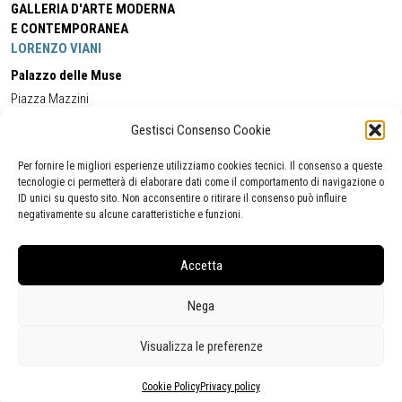
GALLERIA D'ARTE MODERNA
E CONTEMPORANEA
LORENZO VIANI
Palazzo delle Muse
Piazza Mazzini
55049 - Viareggio
Gestisci Consenso Cookie
Tel:
+39 0584 581118
Cell:
+39 338 5714978
(orario apertura Galleria)
Tel:
+39 0584 944580
(orario 09.00/13.00)
Per fornire le migliori esperienze utilizziamo cookies tecnici. Il consenso a queste
Email:
gamc@comune.viareggio.lu.it
tecnologie ci permetterà di elaborare dati come il comportamento di navigazione o
ID unici su questo sito. Non acconsentire o ritirare il consenso può influire
negativamente su alcune caratteristiche e funzioni.
Dichiarazione di accessibilità
Segnalazione di inaccessibilità
Accetta
Politica della privacy
Statistiche
Nega
Visualizza le preferenze
Cookie Policy
Privacy policy