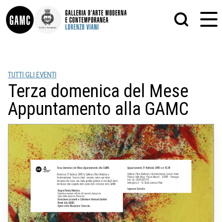
INFO
GRAFICA
TUTTI GLI EVENTI
CONTATTI
PITTURA
Terza domenica del Mese
DIDATTICA
SCULTURA
SHOP
STAMPA
Appuntamento alla GAMC
ALTRO
LE COLLEZIONI
MATRICI XILOGRAFICHE
GLI AUTORI
FOTOGRAFIA
LORENZO VIANI
MOSTRE
EVENTI
PALAZZO DELLE MUSE