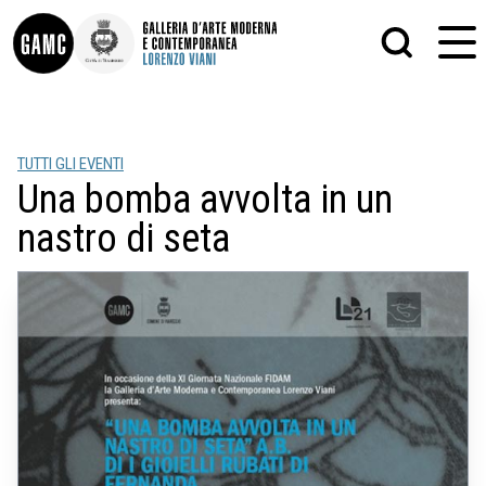
INFO
GRAFICA
TUTTI GLI EVENTI
CONTATTI
PITTURA
Una bomba avvolta in un
DIDATTICA
SCULTURA
SHOP
STAMPA
nastro di seta
ALTRO
LE COLLEZIONI
MATRICI XILOGRAFICHE
GLI AUTORI
FOTOGRAFIA
LORENZO VIANI
MOSTRE
EVENTI
PALAZZO DELLE MUSE