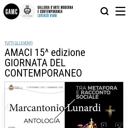
INFO
GRAFICA
TUTTI GLI EVENTI
CONTATTI
PITTURA
AMACI 15^ edizione
DIDATTICA
SCULTURA
SHOP
STAMPA
GIORNATA DEL
ALTRO
LE COLLEZIONI
MATRICI XILOGRAFICHE
CONTEMPORANEO
GLI AUTORI
FOTOGRAFIA
LORENZO VIANI
MOSTRE
EVENTI
PALAZZO DELLE MUSE