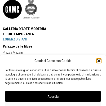
GALLERIA D'ARTE MODERNA
E CONTEMPORANEA
LORENZO VIANI
Palazzo delle Muse
Piazza Mazzini
55049 - Viareggio
Gestisci Consenso Cookie
Tel:
+39 0584 581118
Cell:
+39 338 5714978
(orario apertura Galleria)
Tel:
+39 0584 944580
(orario 09.00/13.00)
Per fornire le migliori esperienze utilizziamo cookies tecnici. Il consenso a queste
Email:
gamc@comune.viareggio.lu.it
tecnologie ci permetterà di elaborare dati come il comportamento di navigazione o
ID unici su questo sito. Non acconsentire o ritirare il consenso può influire
negativamente su alcune caratteristiche e funzioni.
Dichiarazione di accessibilità
Segnalazione di inaccessibilità
Accetta
Politica della privacy
Statistiche