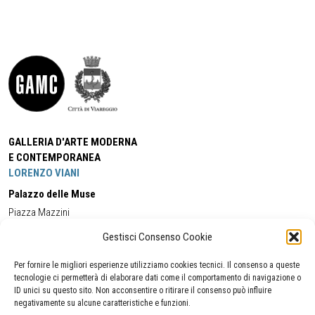
GALLERIA D'ARTE MODERNA
E CONTEMPORANEA
LORENZO VIANI
Palazzo delle Muse
Piazza Mazzini
55049 - Viareggio
Gestisci Consenso Cookie
Tel:
+39 0584 581118
Cell:
+39 338 5714978
(orario apertura Galleria)
Tel:
+39 0584 944580
(orario 09.00/13.00)
Per fornire le migliori esperienze utilizziamo cookies tecnici. Il consenso a queste
Email:
gamc@comune.viareggio.lu.it
tecnologie ci permetterà di elaborare dati come il comportamento di navigazione o
ID unici su questo sito. Non acconsentire o ritirare il consenso può influire
negativamente su alcune caratteristiche e funzioni.