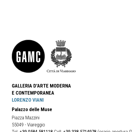
GALLERIA D'ARTE MODERNA
E CONTEMPORANEA
LORENZO VIANI
Palazzo delle Muse
Piazza Mazzini
55049 - Viareggio
Tel:
+39 0584 581118
Cell:
+39 338 5714978
(orario apertura Ga