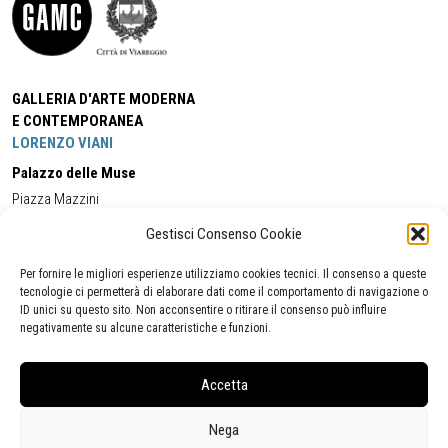
GALLERIA D'ARTE MODERNA
E CONTEMPORANEA
LORENZO VIANI
Palazzo delle Muse
Piazza Mazzini
55049 - Viareggio
Gestisci Consenso Cookie
Tel:
+39 0584 581118
Cell:
+39 338 5714978
(orario apertura Galleria)
Tel:
+39 0584 944580
(orario 09.00/13.00)
Per fornire le migliori esperienze utilizziamo cookies tecnici. Il consenso a queste
Email:
gamc@comune.viareggio.lu.it
tecnologie ci permetterà di elaborare dati come il comportamento di navigazione o
ID unici su questo sito. Non acconsentire o ritirare il consenso può influire
negativamente su alcune caratteristiche e funzioni.
Dichiarazione di accessibilità
Segnalazione di inaccessibilità
Accetta
Politica della privacy
Statistiche
Nega