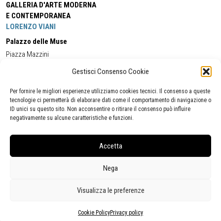
GALLERIA D'ARTE MODERNA
E CONTEMPORANEA
LORENZO VIANI
Palazzo delle Muse
Piazza Mazzini
55049 - Viareggio
Gestisci Consenso Cookie
Tel:
+39 0584 581118
Cell:
+39 338 5714978
(orario apertura Galleria)
Tel:
+39 0584 944580
(orario 09.00/13.00)
Per fornire le migliori esperienze utilizziamo cookies tecnici. Il consenso a queste
Email:
gamc@comune.viareggio.lu.it
tecnologie ci permetterà di elaborare dati come il comportamento di navigazione o
ID unici su questo sito. Non acconsentire o ritirare il consenso può influire
negativamente su alcune caratteristiche e funzioni.
Dichiarazione di accessibilità
Segnalazione di inaccessibilità
Accetta
Politica della privacy
Statistiche
Nega
Visualizza le preferenze
Cookie Policy
Privacy policy