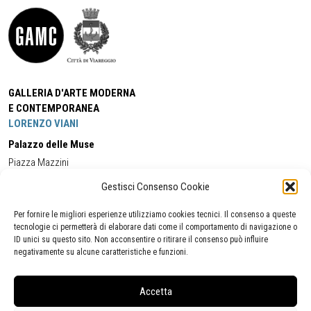
GALLERIA D'ARTE MODERNA
E CONTEMPORANEA
LORENZO VIANI
Palazzo delle Muse
Piazza Mazzini
55049 - Viareggio
Gestisci Consenso Cookie
Tel:
+39 0584 581118
Cell:
+39 338 5714978
(orario apertura Galleria)
Tel:
+39 0584 944580
(orario 09.00/13.00)
Per fornire le migliori esperienze utilizziamo cookies tecnici. Il consenso a queste
Email:
gamc@comune.viareggio.lu.it
tecnologie ci permetterà di elaborare dati come il comportamento di navigazione o
ID unici su questo sito. Non acconsentire o ritirare il consenso può influire
negativamente su alcune caratteristiche e funzioni.
Dichiarazione di accessibilità
Segnalazione di inaccessibilità
Accetta
Politica della privacy