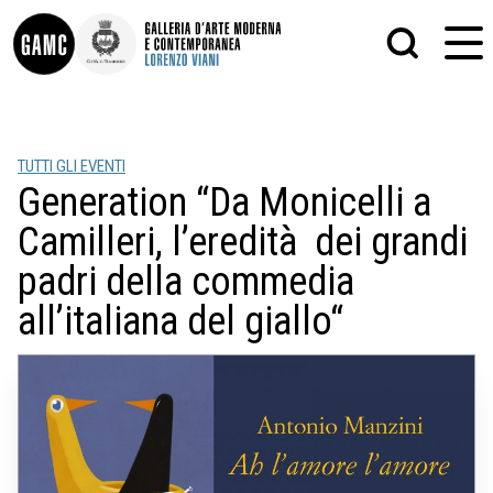
INFO
GRAFICA
TUTTI GLI EVENTI
CONTATTI
PITTURA
Generation “Da Monicelli a
DIDATTICA
SCULTURA
SHOP
STAMPA
Camilleri, l’eredità dei grandi
ALTRO
LE COLLEZIONI
MATRICI XILOGRAFICHE
padri della commedia
GLI AUTORI
FOTOGRAFIA
all’italiana del giallo“
LORENZO VIANI
MOSTRE
EVENTI
PALAZZO DELLE MUSE