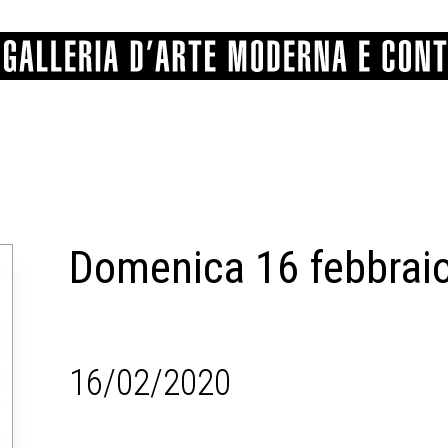
GRAFICA
COMUNALE
ANGELONI
PITTURA
BERTI
BONETTI
SCULTURA
CATARSINI
LEVY
STAMPA
LUCARELLI
LUPORINI
ALTRO
MARTINI
MASCHIE
MATRICI XILOGRAFICHE
MICHETTI
PARISI
FOTOGRAFIA
PIERACCINI
PREMIO V
SPOLTI
VARRAUD 
PROVENIENZE VARIE
16/02/2020