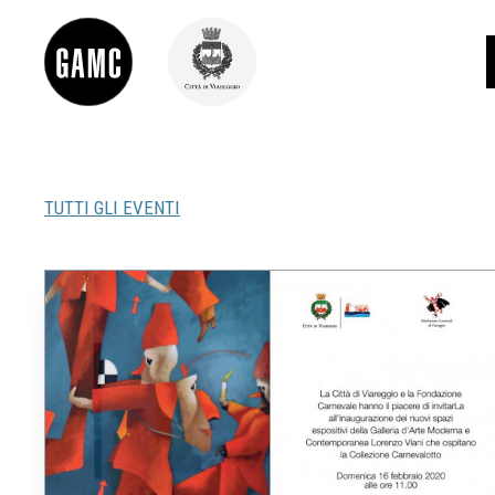
TUTTI GLI EVENTI
INFO
CONTATTI
DIDATTICA
SHOP
LE COLLEZIONI
GLI AUTORI
LORENZO VIANI
MOSTRE
EVENTI
PALAZZO DELLE MUSE