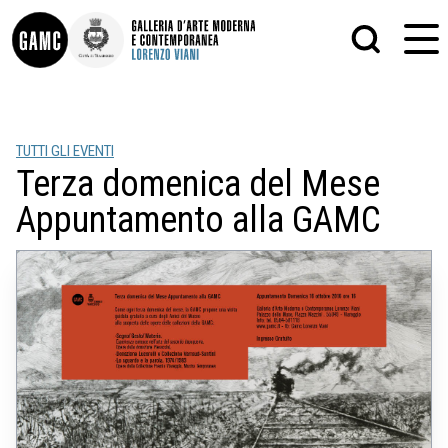
INFO
GRAFICA
TUTTI GLI EVENTI
CONTATTI
PITTURA
Terza domenica del Mese
DIDATTICA
SCULTURA
SHOP
STAMPA
Appuntamento alla GAMC
ALTRO
LE COLLEZIONI
MATRICI XILOGRAFICHE
GLI AUTORI
FOTOGRAFIA
LORENZO VIANI
MOSTRE
EVENTI
PALAZZO DELLE MUSE