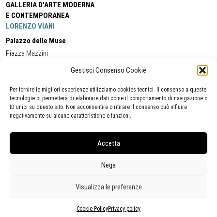
GALLERIA D'ARTE MODERNA
E CONTEMPORANEA
LORENZO VIANI
Palazzo delle Muse
Piazza Mazzini
55049 - Viareggio
Gestisci Consenso Cookie
Tel:
+39 0584 581118
Cell:
+39 338 5714978
(orario apertura Galleria)
Tel:
+39 0584 944580
(orario 09.00/13.00)
Per fornire le migliori esperienze utilizziamo cookies tecnici. Il consenso a queste
Email:
gamc@comune.viareggio.lu.it
tecnologie ci permetterà di elaborare dati come il comportamento di navigazione o
ID unici su questo sito. Non acconsentire o ritirare il consenso può influire
negativamente su alcune caratteristiche e funzioni.
Dichiarazione di accessibilità
Segnalazione di inaccessibilità
Accetta
Politica della privacy
Statistiche
Nega
Visualizza le preferenze
Cookie Policy
Privacy policy