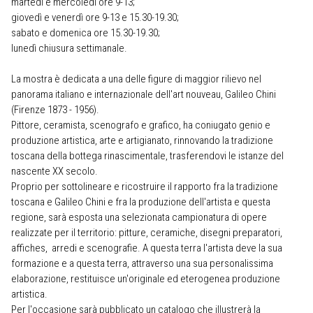
martedì e mercoledì ore 9-13;
giovedì e venerdì ore 9-13 e 15.30-19.30;
sabato e domenica ore 15.30-19.30;
lunedì chiusura settimanale.
La mostra è dedicata a una delle figure di maggior rilievo nel
panorama italiano e internazionale dell'art nouveau, Galileo Chini
(Firenze 1873 - 1956).
Pittore, ceramista, scenografo e grafico, ha coniugato genio e
produzione artistica, arte e artigianato, rinnovando la tradizione
toscana della bottega rinascimentale, trasferendovi le istanze del
nascente XX secolo.
Proprio per sottolineare e ricostruire il rapporto fra la tradizione
toscana e Galileo Chini e fra la produzione dell'artista e questa
regione, sarà esposta una selezionata campionatura di opere
realizzate per il territorio: pitture, ceramiche, disegni preparatori,
affiches, arredi e scenografie. A questa terra l'artista deve la sua
formazione e a questa terra, attraverso una sua personalissima
elaborazione, restituisce un'originale ed eterogenea produzione
artistica.
Per l'occasione sarà pubblicato un catalogo che illustrerà la