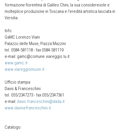
formazione fiorentina di Galileo Chini, la sua considerevole e
molteplice produzione in Toscana e l'eredità artistica lasciata in
Versilia.
Info:
GaMC Lorenzo Viani
Palazzo delle Muse, Piazza Mazzini
tel. 0584-581118 - fax 0584-581119
e-mail: gamc@comune.viareggio.lu.it
www.gamc.it
www.viareggiomusei.it
Ufficio stampa:
Davis & Franceschini
tel. 055/2347273 - fax 055/2347361
e-mail:
davis.franceschini@dada.it
www.davisefranceschini.it
Catalogo: