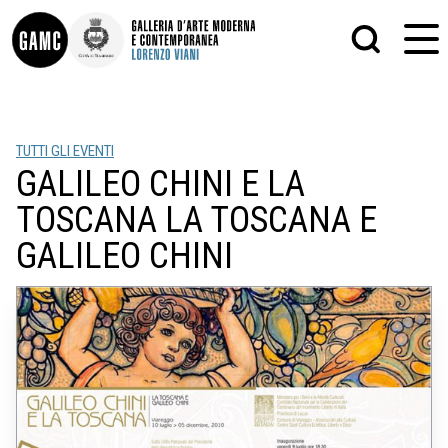
INFO
GRAFICA
TUTTI GLI EVENTI
CONTATTI
PITTURA
GALILEO CHINI E LA
DIDATTICA
SCULTURA
SHOP
STAMPA
TOSCANA LA TOSCANA E
ALTRO
LE COLLEZIONI
MATRICI XILOGRAFICHE
GALILEO CHINI
GLI AUTORI
FOTOGRAFIA
LORENZO VIANI
MOSTRE
EVENTI
PALAZZO DELLE MUSE