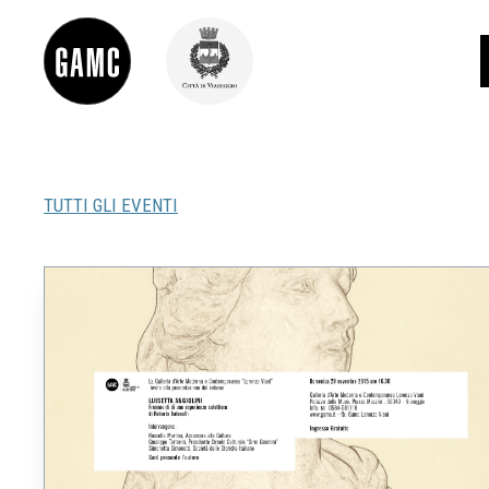
TUTTI GLI EVENTI
INFO
CONTATTI
DIDATTICA
SHOP
LE COLLEZIONI
GLI AUTORI
LORENZO VIANI
MOSTRE
EVENTI
PALAZZO DELLE MUSE