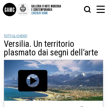
INFO
GRAFICA
TUTTI GLI EVENTI
CONTATTI
PITTURA
Versilia. Un territorio
DIDATTICA
SCULTURA
SHOP
STAMPA
plasmato dai segni dell‘arte
ALTRO
LE COLLEZIONI
MATRICI XILOGRAFICHE
GLI AUTORI
FOTOGRAFIA
LORENZO VIANI
MOSTRE
EVENTI
PALAZZO DELLE MUSE