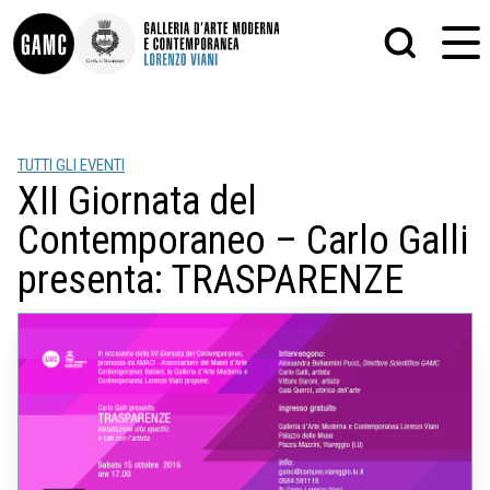
INFO
GRAFICA
TUTTI GLI EVENTI
CONTATTI
PITTURA
XII Giornata del
DIDATTICA
SCULTURA
SHOP
STAMPA
Contemporaneo – Carlo Galli
ALTRO
LE COLLEZIONI
MATRICI XILOGRAFICHE
presenta: TRASPARENZE
GLI AUTORI
FOTOGRAFIA
LORENZO VIANI
MOSTRE
EVENTI
PALAZZO DELLE MUSE