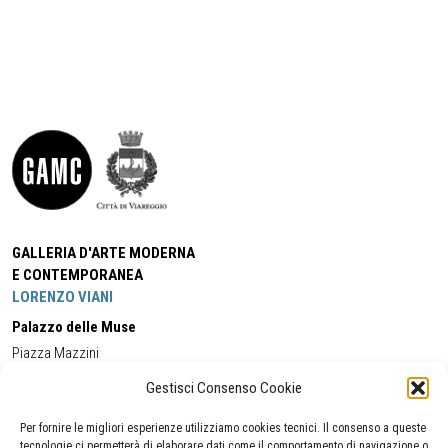
GALLERIA D'ARTE MODERNA
E CONTEMPORANEA
LORENZO VIANI
Palazzo delle Muse
Piazza Mazzini
55049 - Viareggio
Gestisci Consenso Cookie
Tel:
+39 0584 581118
Cell:
+39 338 5714978
(orario apertura Galleria)
Tel:
+39 0584 944580
(orario 09.00/13.00)
Per fornire le migliori esperienze utilizziamo cookies tecnici. Il consenso a queste
Email:
gamc@comune.viareggio.lu.it
tecnologie ci permetterà di elaborare dati come il comportamento di navigazione o