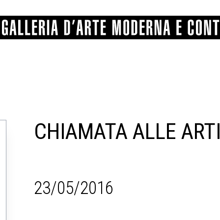
GRAFICA
COMUNALE
ANGELONI
PITTURA
BERTI
BONETTI
SCULTURA
CATARSINI
LEVY
STAMPA
LUCARELLI
LUPORINI
CHIAMATA ALLE ARTI
ALTRO
MARTINI
MASCHIE
MATRICI XILOGRAFICHE
MICHETTI
PARISI
FOTOGRAFIA
PIERACCINI
PREMIO V
SPOLTI
VARRAUD 
PROVENIENZE VARIE
23/05/2016