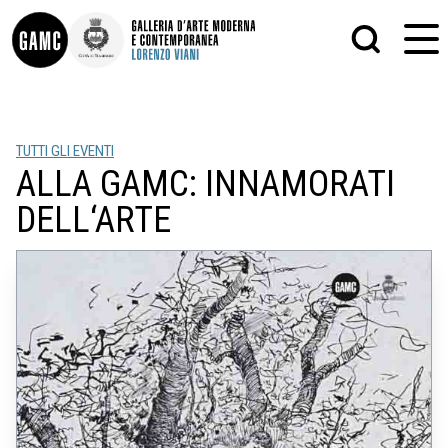
INFO
GRAFICA
TUTTI GLI EVENTI
CONTATTI
PITTURA
ALLA GAMC: INNAMORATI
DIDATTICA
SCULTURA
SHOP
STAMPA
DELL‘ARTE
ALTRO
LE COLLEZIONI
MATRICI XILOGRAFICHE
GLI AUTORI
FOTOGRAFIA
LORENZO VIANI
MOSTRE
EVENTI
PALAZZO DELLE MUSE