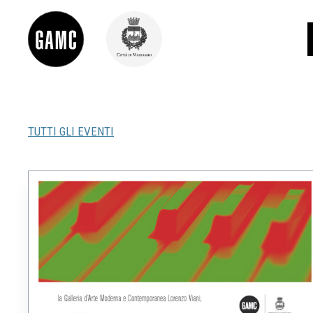
TUTTI GLI EVENTI
INFO
CONTATTI
DIDATTICA
SHOP
LE COLLEZIONI
GLI AUTORI
LORENZO VIANI
MOSTRE
EVENTI
PALAZZO DELLE MUSE