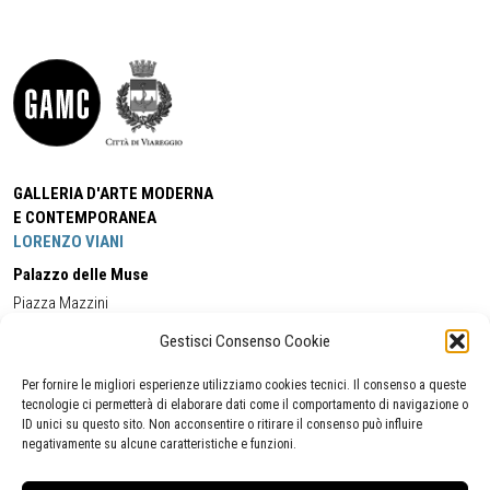
GALLERIA D'ARTE MODERNA
E CONTEMPORANEA
LORENZO VIANI
Palazzo delle Muse
Piazza Mazzini
55049 - Viareggio
Gestisci Consenso Cookie
Tel:
+39 0584 581118
Cell:
+39 338 5714978
(orario apertura Galleria)
Tel:
+39 0584 944580
(orario 09.00/13.00)
Per fornire le migliori esperienze utilizziamo cookies tecnici. Il consenso a queste
Email:
gamc@comune.viareggio.lu.it
tecnologie ci permetterà di elaborare dati come il comportamento di navigazione o
ID unici su questo sito. Non acconsentire o ritirare il consenso può influire
negativamente su alcune caratteristiche e funzioni.
Dichiarazione di accessibilità