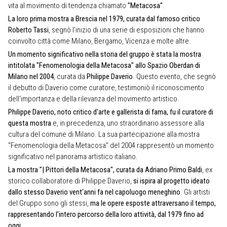
vita al movimento di tendenza chiamato
"Metacosa"
.
La loro prima mostra a Brescia nel 1979, curata dal famoso critico
Roberto Tassi
, segnò l'inizio di una serie di esposizioni che hanno
coinvolto città come Milano, Bergamo, Vicenza e molte altre.
Un momento significativo nella storia del gruppo è stata la mostra
intitolata
"Fenomenologia della Metacosa" allo Spazio Oberdan di
Milano nel 2004
, curata da
Philippe Daverio
. Questo evento, che segnò
il debutto di Daverio come curatore, testimoniò il riconoscimento
dell'importanza e della rilevanza del movimento artistico.
Philippe Daverio, noto critico d'arte e gallerista di fama, fu il curatore di
questa mostra
e, in precedenza, uno straordinario assessore alla
cultura del comune di Milano. La sua partecipazione alla mostra
"Fenomenologia della Metacosa" del 2004 rappresentò un momento
significativo nel panorama artistico italiano.
La mostra "| Pittori della Metacosa", curata da Adriano Primo Baldi
, ex
storico collaboratore di Philippe Daverio,
si ispira al progetto ideato
dallo stesso Daverio vent'anni fa nel capoluogo meneghino
. Gli artisti
del Gruppo sono gli stessi,
ma le opere esposte attraversano il tempo,
rappresentando l'intero percorso della loro attività, dal 1979 fino ad
oggi
.