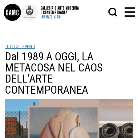
INFO
GRAFICA
TUTTI GLI EVENTI
CONTATTI
PITTURA
Dal 1989 A OGGI, LA
DIDATTICA
SCULTURA
SHOP
STAMPA
METACOSA NEL CAOS
ALTRO
LE COLLEZIONI
MATRICI XILOGRAFICHE
DELL’ARTE
GLI AUTORI
FOTOGRAFIA
CONTEMPORANEA
LORENZO VIANI
MOSTRE
EVENTI
PALAZZO DELLE MUSE