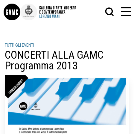
INFO
GRAFICA
TUTTI GLI EVENTI
CONTATTI
PITTURA
CONCERTI ALLA GAMC
DIDATTICA
SCULTURA
SHOP
STAMPA
Programma 2013
ALTRO
LE COLLEZIONI
MATRICI XILOGRAFICHE
GLI AUTORI
FOTOGRAFIA
LORENZO VIANI
MOSTRE
EVENTI
PALAZZO DELLE MUSE