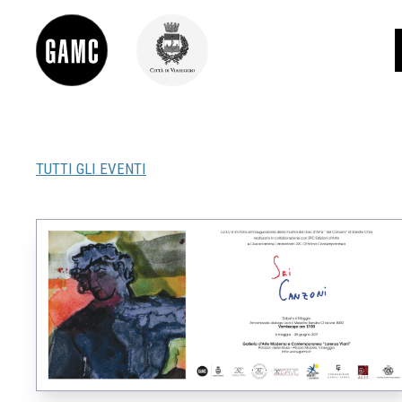
TUTTI GLI EVENTI
INFO
CONTATTI
DIDATTICA
SHOP
LE COLLEZIONI
GLI AUTORI
LORENZO VIANI
MOSTRE
EVENTI
PALAZZO DELLE MUSE