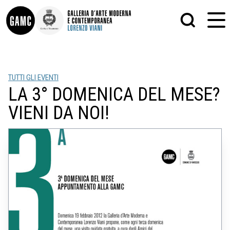
INFO
GRAFICA
TUTTI GLI EVENTI
CONTATTI
PITTURA
LA 3° DOMENICA DEL MESE?
DIDATTICA
SCULTURA
SHOP
STAMPA
VIENI DA NOI!
ALTRO
LE COLLEZIONI
MATRICI XILOGRAFICHE
GLI AUTORI
FOTOGRAFIA
LORENZO VIANI
MOSTRE
EVENTI
PALAZZO DELLE MUSE