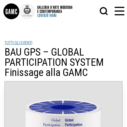
INFO
GRAFICA
TUTTI GLI EVENTI
CONTATTI
PITTURA
BAU GPS – GLOBAL
DIDATTICA
SCULTURA
SHOP
STAMPA
PARTICIPATION SYSTEM
ALTRO
LE COLLEZIONI
MATRICI XILOGRAFICHE
Finissage alla GAMC
GLI AUTORI
FOTOGRAFIA
LORENZO VIANI
MOSTRE
EVENTI
PALAZZO DELLE MUSE