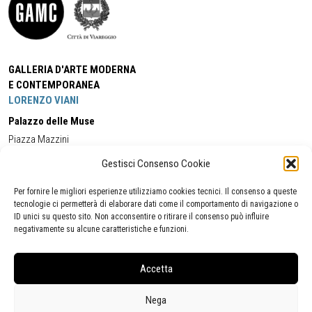
GALLERIA D'ARTE MODERNA
E CONTEMPORANEA
LORENZO VIANI
Palazzo delle Muse
Piazza Mazzini
55049 - Viareggio
Gestisci Consenso Cookie
Tel:
+39 0584 581118
Cell:
+39 338 5714978
(orario apertura Galleria)
Tel:
+39 0584 944580
(orario 09.00/13.00)
Per fornire le migliori esperienze utilizziamo cookies tecnici. Il consenso a queste
Email:
gamc@comune.viareggio.lu.it
tecnologie ci permetterà di elaborare dati come il comportamento di navigazione o
ID unici su questo sito. Non acconsentire o ritirare il consenso può influire
negativamente su alcune caratteristiche e funzioni.
Dichiarazione di accessibilità
Segnalazione di inaccessibilità
Accetta
Politica della privacy
Statistiche
Nega