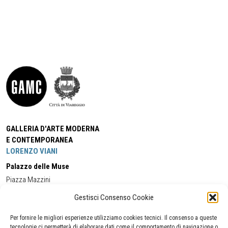
GALLERIA D'ARTE MODERNA
E CONTEMPORANEA
LORENZO VIANI
Palazzo delle Muse
Piazza Mazzini
55049 - Viareggio
Gestisci Consenso Cookie
Tel:
+39 0584 581118
Cell:
+39 338 5714978
(orario apertura Galleria)
Tel:
+39 0584 944580
(orario 09.00/13.00)
Per fornire le migliori esperienze utilizziamo cookies tecnici. Il consenso a queste
Email:
gamc@comune.viareggio.lu.it
tecnologie ci permetterà di elaborare dati come il comportamento di navigazione o