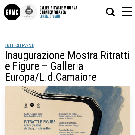
INFO
GRAFICA
TUTTI GLI EVENTI
CONTATTI
PITTURA
Inaugurazione Mostra Ritratti
DIDATTICA
SCULTURA
SHOP
STAMPA
e Figure – Galleria
ALTRO
LE COLLEZIONI
MATRICI XILOGRAFICHE
Europa/L.d.Camaiore
GLI AUTORI
FOTOGRAFIA
LORENZO VIANI
MOSTRE
EVENTI
PALAZZO DELLE MUSE