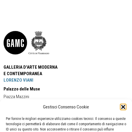
GALLERIA D'ARTE MODERNA
E CONTEMPORANEA
LORENZO VIANI
Palazzo delle Muse
Piazza Mazzini
55049 - Viareggio
Gestisci Consenso Cookie
Tel:
+39 0584 581118
Cell:
+39 338 5714978
(orario apertura Galleria)
Tel:
+39 0584 944580
(orario 09.00/13.00)
Per fornire le migliori esperienze utilizziamo cookies tecnici. Il consenso a queste
Email:
gamc@comune.viareggio.lu.it
tecnologie ci permetterà di elaborare dati come il comportamento di navigazione o
ID unici su questo sito. Non acconsentire o ritirare il consenso può influire