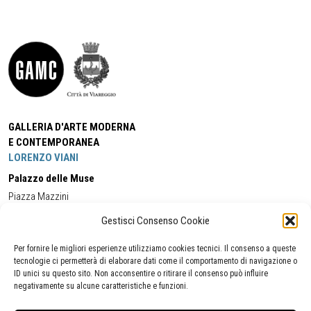
GALLERIA D'ARTE MODERNA
E CONTEMPORANEA
LORENZO VIANI
Palazzo delle Muse
Piazza Mazzini
55049 - Viareggio
Gestisci Consenso Cookie
Tel:
+39 0584 581118
Cell:
+39 338 5714978
(orario apertura Galleria)
Tel:
+39 0584 944580
(orario 09.00/13.00)
Per fornire le migliori esperienze utilizziamo cookies tecnici. Il consenso a queste
Email:
gamc@comune.viareggio.lu.it
tecnologie ci permetterà di elaborare dati come il comportamento di navigazione o
ID unici su questo sito. Non acconsentire o ritirare il consenso può influire
negativamente su alcune caratteristiche e funzioni.
Dichiarazione di accessibilità