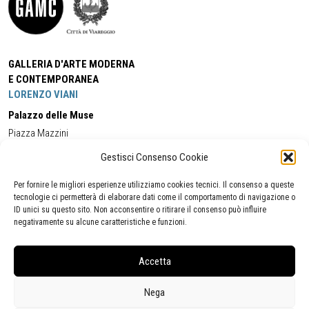
GALLERIA D'ARTE MODERNA
E CONTEMPORANEA
LORENZO VIANI
Palazzo delle Muse
Piazza Mazzini
55049 - Viareggio
Gestisci Consenso Cookie
Tel:
+39 0584 581118
Cell:
+39 338 5714978
(orario apertura Galleria)
Tel:
+39 0584 944580
(orario 09.00/13.00)
Per fornire le migliori esperienze utilizziamo cookies tecnici. Il consenso a queste
Email:
gamc@comune.viareggio.lu.it
tecnologie ci permetterà di elaborare dati come il comportamento di navigazione o
ID unici su questo sito. Non acconsentire o ritirare il consenso può influire
negativamente su alcune caratteristiche e funzioni.
Dichiarazione di accessibilità
Segnalazione di inaccessibilità
Accetta
Politica della privacy
Statistiche
Nega