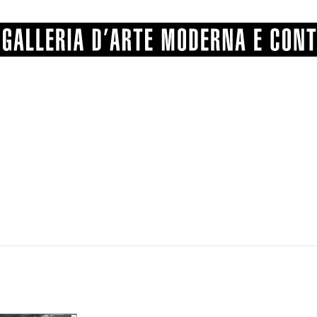
GRAFICA
COMUNALE
ANGELONI
PITTURA
BERTI
BONETTI
SCULTURA
CATARSINI
LEVY
STAMPA
LUCARELLI
LUPORINI
ALTRO
MARTINI
MASCHIE
MATRICI XILOGRAFICHE
MICHETTI
PARISI
FOTOGRAFIA
PIERACCINI
PREMIO V
SPOLTI
VARRAUD 
PROVENIENZE VARIE