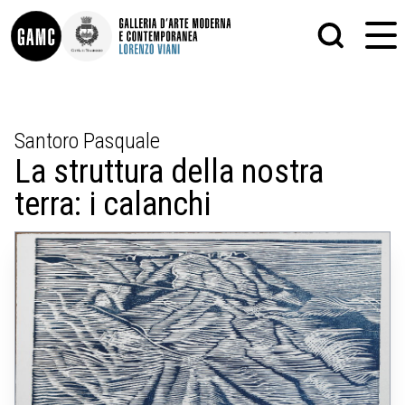
INFO
GRAFICA
Santoro Pasquale
CONTATTI
PITTURA
La struttura della nostra
DIDATTICA
SCULTURA
SHOP
STAMPA
terra: i calanchi
ALTRO
LE COLLEZIONI
MATRICI XILOGRAFICHE
GLI AUTORI
FOTOGRAFIA
LORENZO VIANI
MOSTRE
EVENTI
PALAZZO DELLE MUSE