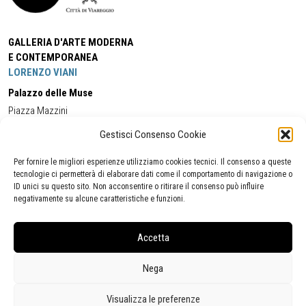
GALLERIA D'ARTE MODERNA
E CONTEMPORANEA
LORENZO VIANI
Palazzo delle Muse
Piazza Mazzini
55049 - Viareggio
Gestisci Consenso Cookie
Tel:
+39 0584 581118
Cell:
+39 338 5714978
(orario apertura Galleria)
Tel:
+39 0584 944580
(orario 09.00/13.00)
Per fornire le migliori esperienze utilizziamo cookies tecnici. Il consenso a queste
Email:
gamc@comune.viareggio.lu.it
tecnologie ci permetterà di elaborare dati come il comportamento di navigazione o
ID unici su questo sito. Non acconsentire o ritirare il consenso può influire
negativamente su alcune caratteristiche e funzioni.
Dichiarazione di accessibilità
Segnalazione di inaccessibilità
Accetta
Politica della privacy
Statistiche
Nega
Visualizza le preferenze