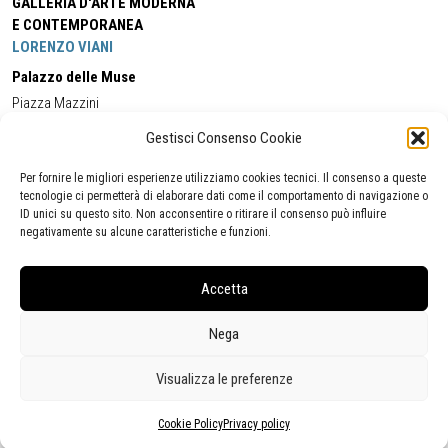
GALLERIA D'ARTE MODERNA
E CONTEMPORANEA
LORENZO VIANI
Palazzo delle Muse
Piazza Mazzini
55049 - Viareggio
Gestisci Consenso Cookie
Tel:
+39 0584 581118
Cell:
+39 338 5714978
(orario apertura Galleria)
Tel:
+39 0584 944580
(orario 09.00/13.00)
Per fornire le migliori esperienze utilizziamo cookies tecnici. Il consenso a queste
Email:
gamc@comune.viareggio.lu.it
tecnologie ci permetterà di elaborare dati come il comportamento di navigazione o
ID unici su questo sito. Non acconsentire o ritirare il consenso può influire
negativamente su alcune caratteristiche e funzioni.
Dichiarazione di accessibilità
Segnalazione di inaccessibilità
Accetta
Politica della privacy
Statistiche
Nega
Visualizza le preferenze
Cookie Policy
Privacy policy