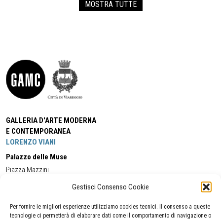
MOSTRA TUTTE
GALLERIA D'ARTE MODERNA
E CONTEMPORANEA
LORENZO VIANI
Palazzo delle Muse
Piazza Mazzini
55049 - Viareggio
Gestisci Consenso Cookie
Tel:
+39 0584 581118
Cell:
+39 338 5714978
(orario apertura Galleria)
Tel:
+39 0584 944580
(orario 09.00/13.00)
Per fornire le migliori esperienze utilizziamo cookies tecnici. Il consenso a queste
Email:
gamc@comune.viareggio.lu.it
tecnologie ci permetterà di elaborare dati come il comportamento di navigazione o