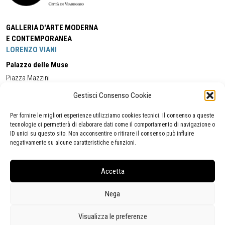
GALLERIA D'ARTE MODERNA
E CONTEMPORANEA
LORENZO VIANI
Palazzo delle Muse
Piazza Mazzini
55049 - Viareggio
Gestisci Consenso Cookie
Tel:
+39 0584 581118
Cell:
+39 338 5714978
(orario apertura Galleria)
Tel:
+39 0584 944580
(orario 09.00/13.00)
Per fornire le migliori esperienze utilizziamo cookies tecnici. Il consenso a queste
Email:
gamc@comune.viareggio.lu.it
tecnologie ci permetterà di elaborare dati come il comportamento di navigazione o
ID unici su questo sito. Non acconsentire o ritirare il consenso può influire
negativamente su alcune caratteristiche e funzioni.
Dichiarazione di accessibilità
Segnalazione di inaccessibilità
Accetta
Politica della privacy
Statistiche
Nega
Visualizza le preferenze