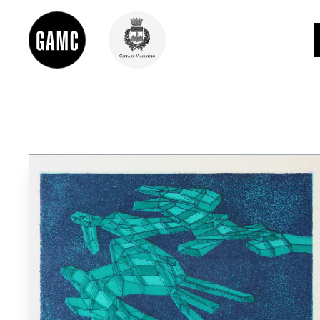
INFO
CONTATTI
DIDATTICA
SHOP
LE COLLEZIONI
GLI AUTORI
LORENZO VIANI
MOSTRE
EVENTI
PALAZZO DELLE MUSE