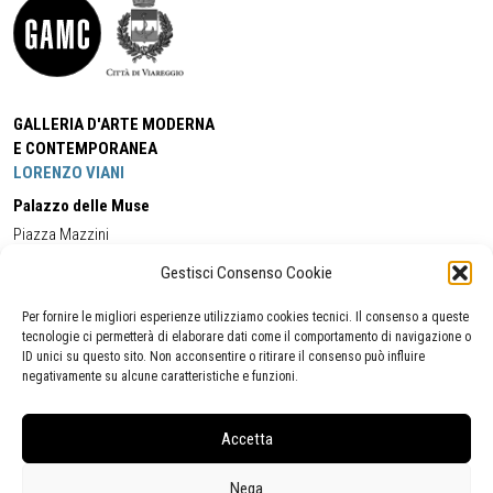
GALLERIA D'ARTE MODERNA
E CONTEMPORANEA
LORENZO VIANI
Palazzo delle Muse
Piazza Mazzini
55049 - Viareggio
Gestisci Consenso Cookie
Tel:
+39 0584 581118
Cell:
+39 338 5714978
(orario apertura Galleria)
Tel:
+39 0584 944580
(orario 09.00/13.00)
Per fornire le migliori esperienze utilizziamo cookies tecnici. Il consenso a queste
Email:
gamc@comune.viareggio.lu.it
tecnologie ci permetterà di elaborare dati come il comportamento di navigazione o
ID unici su questo sito. Non acconsentire o ritirare il consenso può influire
negativamente su alcune caratteristiche e funzioni.
Dichiarazione di accessibilità
Segnalazione di inaccessibilità
Accetta
Politica della privacy
Statistiche
Nega