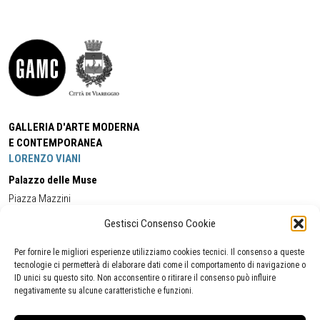
GALLERIA D'ARTE MODERNA
E CONTEMPORANEA
LORENZO VIANI
Palazzo delle Muse
Piazza Mazzini
55049 - Viareggio
Gestisci Consenso Cookie
Tel:
+39 0584 581118
Cell:
+39 338 5714978
(orario apertura Galleria)
Tel:
+39 0584 944580
(orario 09.00/13.00)
Per fornire le migliori esperienze utilizziamo cookies tecnici. Il consenso a queste
Email:
gamc@comune.viareggio.lu.it
tecnologie ci permetterà di elaborare dati come il comportamento di navigazione o
ID unici su questo sito. Non acconsentire o ritirare il consenso può influire
negativamente su alcune caratteristiche e funzioni.
Dichiarazione di accessibilità