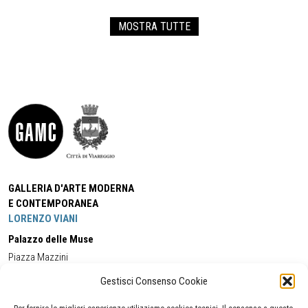
MOSTRA TUTTE
GALLERIA D'ARTE MODERNA
E CONTEMPORANEA
LORENZO VIANI
Palazzo delle Muse
Piazza Mazzini
55049 - Viareggio
Gestisci Consenso Cookie
Tel:
+39 0584 581118
Cell:
+39 338 5714978
(orario apertura Galleria)
Tel:
+39 0584 944580
(orario 09.00/13.00)