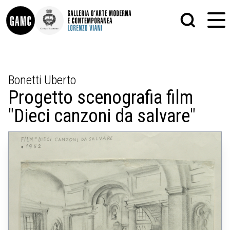
INFO
GRAFICA
Bonetti Uberto
CONTATTI
PITTURA
Progetto scenografia film
DIDATTICA
SCULTURA
SHOP
STAMPA
"Dieci canzoni da salvare"
ALTRO
LE COLLEZIONI
MATRICI XILOGRAFICHE
GLI AUTORI
FOTOGRAFIA
LORENZO VIANI
MOSTRE
EVENTI
PALAZZO DELLE MUSE