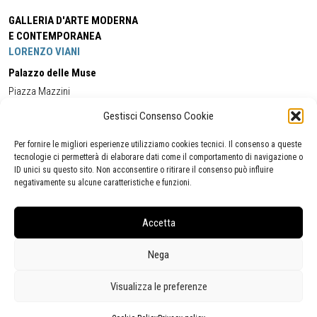
GALLERIA D'ARTE MODERNA
E CONTEMPORANEA
LORENZO VIANI
Palazzo delle Muse
Piazza Mazzini
55049 - Viareggio
Gestisci Consenso Cookie
Tel:
+39 0584 581118
Cell:
+39 338 5714978
(orario apertura Galleria)
Tel:
+39 0584 944580
(orario 09.00/13.00)
Per fornire le migliori esperienze utilizziamo cookies tecnici. Il consenso a queste
Email:
gamc@comune.viareggio.lu.it
tecnologie ci permetterà di elaborare dati come il comportamento di navigazione o
ID unici su questo sito. Non acconsentire o ritirare il consenso può influire
negativamente su alcune caratteristiche e funzioni.
Dichiarazione di accessibilità
Segnalazione di inaccessibilità
Accetta
Politica della privacy
Statistiche
Nega
Visualizza le preferenze