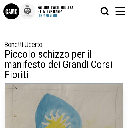
INFO
GRAFICA
Bonetti Uberto
CONTATTI
PITTURA
Piccolo schizzo per il
DIDATTICA
SCULTURA
SHOP
STAMPA
manifesto dei Grandi Corsi
ALTRO
LE COLLEZIONI
MATRICI XILOGRAFICHE
Fioriti
GLI AUTORI
FOTOGRAFIA
LORENZO VIANI
MOSTRE
EVENTI
PALAZZO DELLE MUSE